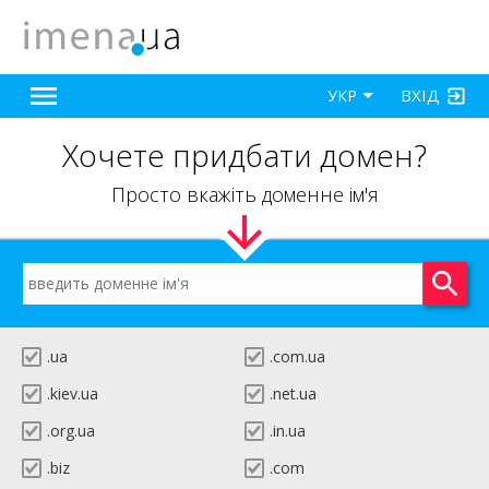
ВХІД
УКР
Хочете придбати домен?
Просто вкажіть доменне ім'я
.ua
.com.ua
.kiev.ua
.net.ua
.org.ua
.in.ua
.biz
.com